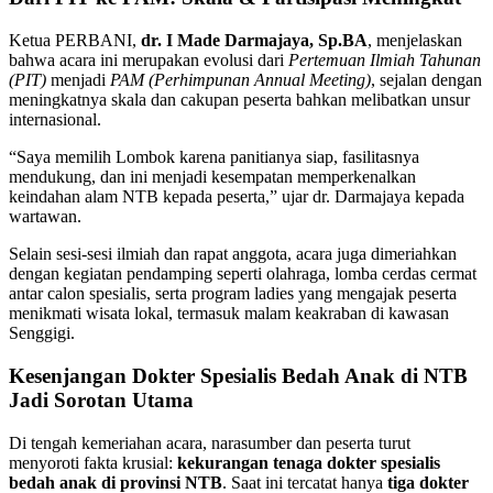
Ketua PERBANI,
dr. I Made Darmajaya, Sp.BA
, menjelaskan
bahwa acara ini merupakan evolusi dari
Pertemuan Ilmiah Tahunan
(PIT)
menjadi
PAM (Perhimpunan Annual Meeting)
, sejalan dengan
meningkatnya skala dan cakupan peserta bahkan melibatkan unsur
internasional.
“Saya memilih Lombok karena panitianya siap, fasilitasnya
mendukung, dan ini menjadi kesempatan memperkenalkan
keindahan alam NTB kepada peserta,” ujar dr. Darmajaya kepada
wartawan.
Selain sesi-sesi ilmiah dan rapat anggota, acara juga dimeriahkan
dengan kegiatan pendamping seperti olahraga, lomba cerdas cermat
antar calon spesialis, serta program ladies yang mengajak peserta
menikmati wisata lokal, termasuk malam keakraban di kawasan
Senggigi.
Kesenjangan Dokter Spesialis Bedah Anak di NTB
Jadi Sorotan Utama
Di tengah kemeriahan acara, narasumber dan peserta turut
menyoroti fakta krusial:
kekurangan tenaga dokter spesialis
bedah anak di provinsi NTB
. Saat ini tercatat hanya
tiga dokter