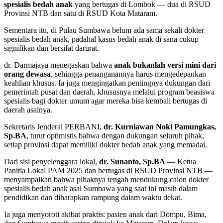
spesialis bedah anak
yang bertugas di Lombok — dua di RSUD
Provinsi NTB dan satu di RSUD Kota Mataram.
Sementara itu, di Pulau Sumbawa belum ada sama sekali dokter
spesialis bedah anak, padahal kasus bedah anak di sana cukup
signifikan dan bersifat darurat.
dr. Darmajaya menegaskan bahwa
anak bukanlah versi mini dari
orang dewasa
, sehingga penanganannya harus mengedepankan
keahlian khusus. Ia juga mengingatkan pentingnya dukungan dari
pemerintah pusat dan daerah, khususnya melalui program beasiswa
spesialis bagi dokter umum agar mereka bisa kembali bertugas di
daerah asalnya.
Sekretaris Jenderal PERBANI,
dr. Kurniawan Noki Pamungkas,
Sp.BA
, turut optimistis bahwa dengan dukungan seluruh pihak,
setiap provinsi dapat memiliki dokter bedah anak yang memadai.
Dari sisi penyelenggara lokal,
dr. Sunanto, Sp.BA
— Ketua
Panitia Lokal PAM 2025 dan bertugas di RSUD Provinsi NTB —
menyampaikan bahwa pihaknya tengah mendukung calon dokter
spesialis bedah anak asal Sumbawa yang saat ini masih dalam
pendidikan dan diharapkan rampung dalam waktu dekat.
Ia juga menyoroti akibat praktis: pasien anak dari Dompu, Bima,