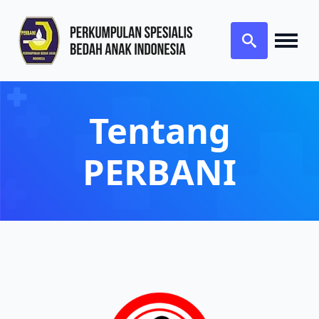
Search
for:
Tentang
PERBANI