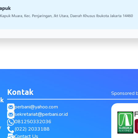
Kontak
Sponsored 
ak
perbani@yahoo.com
sekretariat@perbani.or.id
081250332036
r
(022) 2033188
Contact Us