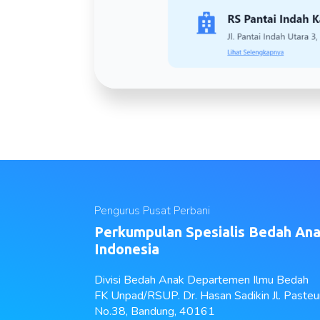
Pengurus Pusat Perbani
Perkumpulan Spesialis Bedah An
Indonesia
Divisi Bedah Anak Departemen Ilmu Bedah
FK Unpad/RSUP. Dr. Hasan Sadikin Jl. Pasteu
No.38, Bandung, 40161