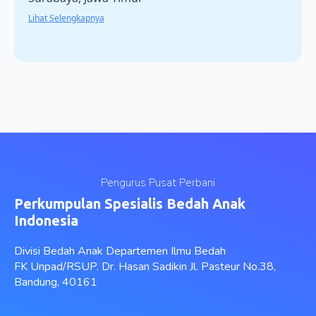
Lihat Selengkapnya
Pengurus Pusat Perbani
Perkumpulan Spesialis Bedah Anak
Indonesia
Divisi Bedah Anak Departemen Ilmu Bedah
FK Unpad/RSUP. Dr. Hasan Sadikin Jl. Pasteur No.38,
Bandung, 40161