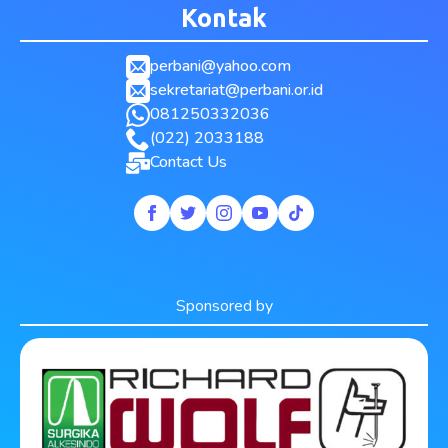
Kontak
perbani@yahoo.com
sekretariat@perbani.or.id
081250332036
(022) 2033188
Contact Us
Sponsored by