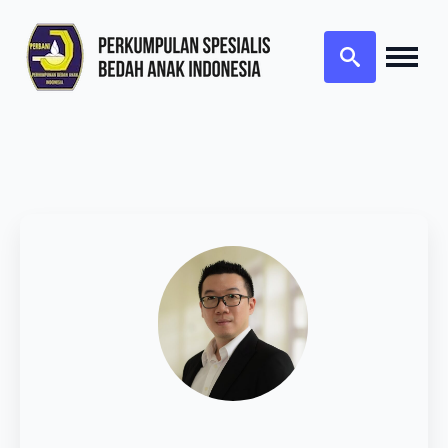
Search
for: