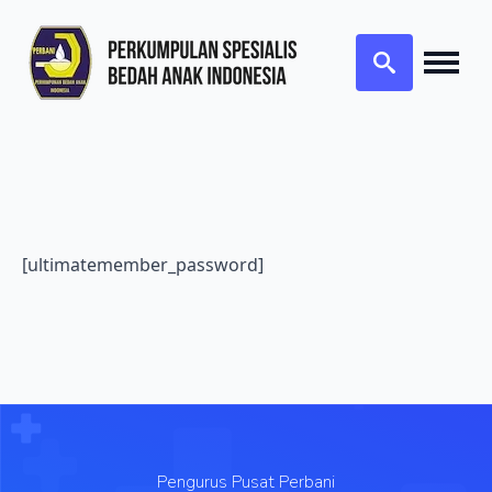
Search
for:
[ultimatemember_password]
Pengurus Pusat Perbani