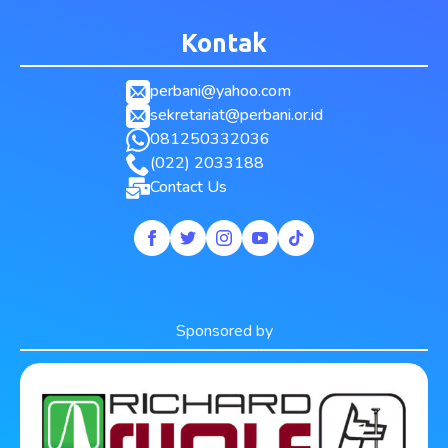
Kontak
perbani@yahoo.com
sekretariat@perbani.or.id
081250332036
(022) 2033188
Contact Us
Sponsored by