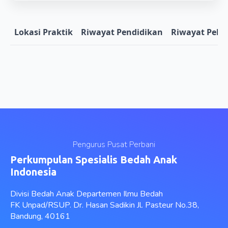
Lokasi Praktik
Riwayat Pendidikan
Riwayat Pela
Pengurus Pusat Perbani
Perkumpulan Spesialis Bedah Anak
Indonesia
Divisi Bedah Anak Departemen Ilmu Bedah
FK Unpad/RSUP. Dr. Hasan Sadikin Jl. Pasteur No.38,
Bandung, 40161