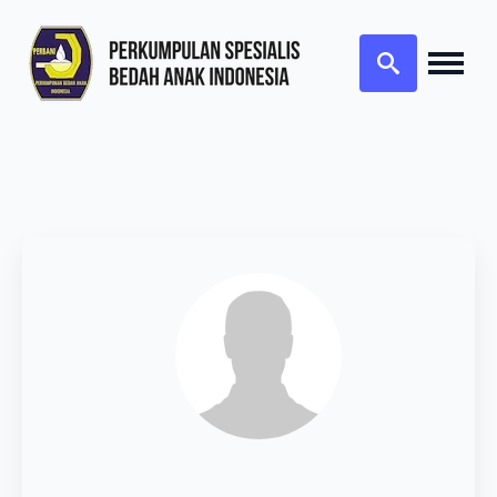
Search
for: