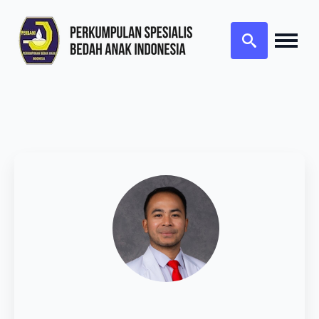
Search
for: