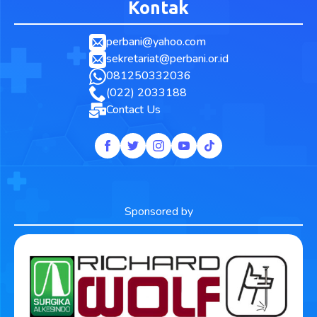
Kontak
perbani@yahoo.com
sekretariat@perbani.or.id
081250332036
(022) 2033188
Contact Us
Sponsored by