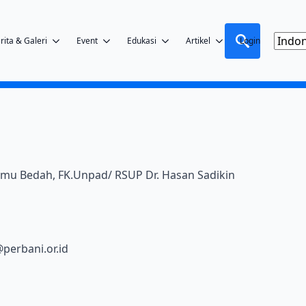
rita & Galeri
Event
Edukasi
Artikel
Login
Search
for:
Ilmu Bedah, FK.Unpad/ RSUP Dr. Hasan Sadikin
perbani.or.id