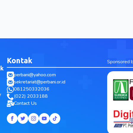
Kontak
Sponsored 
ak
perbani@yahoo.com
sekretariat@perbani.or.id
081250332036
r
(022) 2033188
Contact Us