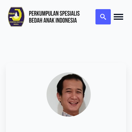
Search
for: