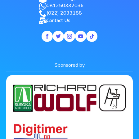
081250332036
(022) 2033188
Contact Us
Sponsored by