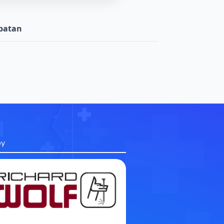
batan
by