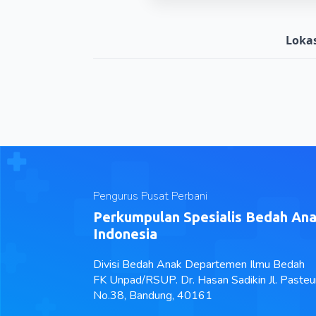
Lokas
Pengurus Pusat Perbani
Perkumpulan Spesialis Bedah An
Indonesia
Divisi Bedah Anak Departemen Ilmu Bedah
FK Unpad/RSUP. Dr. Hasan Sadikin Jl. Pasteu
No.38, Bandung, 40161