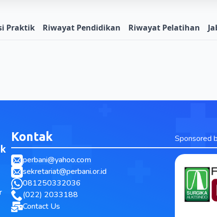
i Praktik
Riwayat Pendidikan
Riwayat Pelatihan
Ja
Kontak
Sponsored 
ak
perbani@yahoo.com
sekretariat@perbani.or.id
081250332036
r
(022) 2033188
Contact Us