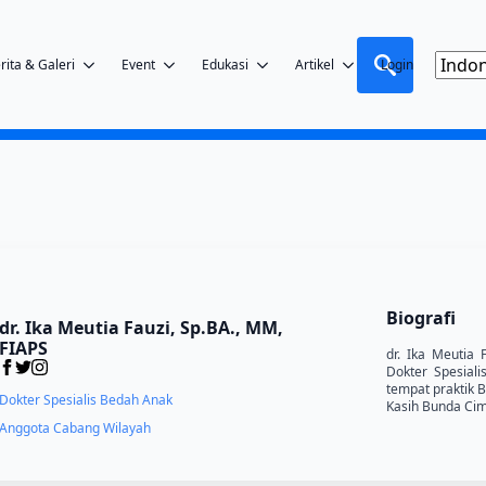
rita & Galeri
Event
Edukasi
Artikel
Login
Search
for:
Biografi
dr. Ika Meutia Fauzi, Sp.BA., MM,
FIAPS
dr. Ika Meutia 
Dokter Spesial
tempat praktik B
Dokter Spesialis Bedah Anak
Kasih Bunda Cim
Anggota Cabang Wilayah