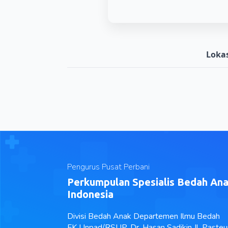
Lokas
Pengurus Pusat Perbani
Perkumpulan Spesialis Bedah An
Indonesia
Divisi Bedah Anak Departemen Ilmu Bedah
FK Unpad/RSUP. Dr. Hasan Sadikin Jl. Pasteu