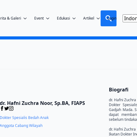
rita & Galeri
Event
Edukasi
Artikel
Login
Search
for:
Biografi
dr. Hafni Zuchr
dr. Hafni Zuchra Noor, Sp.BA, FIAPS
Dokter Spesiali
Gadjah Mada. S
dapat membant
Dokter Spesialis Bedah Anak
sebelum tindaka
Anggota Cabang Wilayah
dr. Hafni Zuchra
Ikatan Dokter I