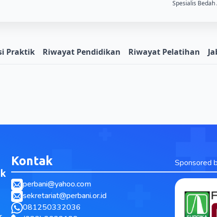
Spesialis Bedah
i Praktik
Riwayat Pendidikan
Riwayat Pelatihan
Ja
Kontak
Sponsored 
ak
perbani@yahoo.com
sekretariat@perbani.or.id
081250332036
r