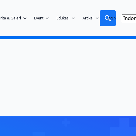
rita & Galeri
Event
Edukasi
Artikel
Login
Search
for: