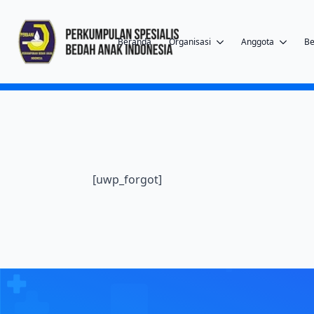
Beranda
Organisasi
Anggota
Be
[uwp_forgot]