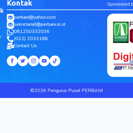
Kontak
Sponsored 
ak
perbani@yahoo.com
sekretariat@perbani.or.id
081250332036
r
(022) 2033188
Contact Us
©2026 Pengurus Pusat PERBANI