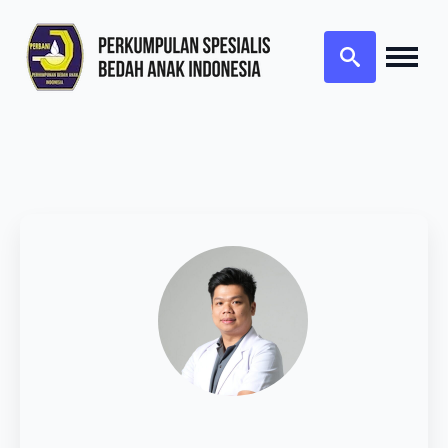
Search
for: