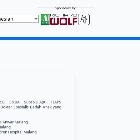
p.B., Sp.BA., Subsp.D.A(K)., FIAPS
Dokter Spesialis Bedah Anak yang
ful Anwar Malang
Malang
ldren Hospital Malang