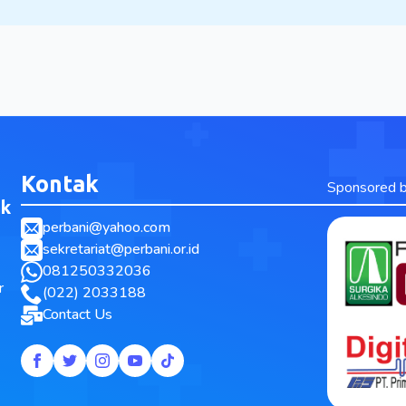
Kontak
Sponsored 
ak
perbani@yahoo.com
sekretariat@perbani.or.id
081250332036
r
(022) 2033188
Contact Us