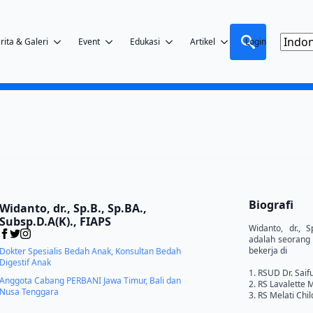
rita & Galeri
Event
Edukasi
Artikel
Login
Search
for:
Biografi
Widanto, dr., Sp.B., Sp.BA.,
Subsp.D.A(K)., FIAPS
Widanto, dr., S
adalah seorang 
bekerja di
Dokter Spesialis Bedah Anak, Konsultan Bedah
Digestif Anak
1. RSUD Dr. Sai
Anggota Cabang PERBANI Jawa Timur, Bali dan
2. RS Lavalette 
Nusa Tenggara
3. RS Melati Chi