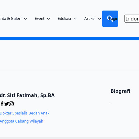
rita & Galeri
Event
Edukasi
Artikel
Login
Search
for:
Biografi
dr. Siti Fatimah, Sp.BA
.
Dokter Spesialis Bedah Anak
Anggota Cabang Wilayah