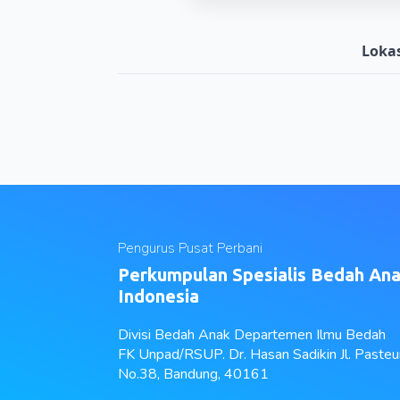
Lokas
Pengurus Pusat Perbani
Perkumpulan Spesialis Bedah An
Indonesia
Divisi Bedah Anak Departemen Ilmu Bedah
FK Unpad/RSUP. Dr. Hasan Sadikin Jl. Pasteu
No.38, Bandung, 40161