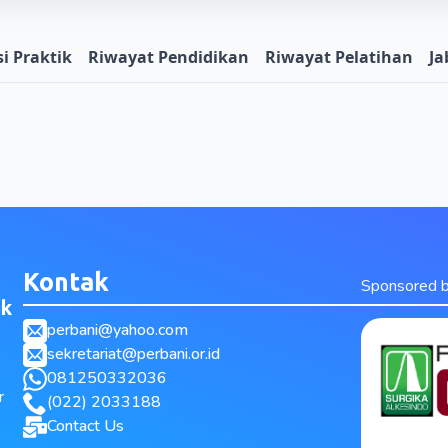
i Praktik
Riwayat Pendidikan
Riwayat Pelatihan
Ja
Kontak
Sponsored 
ak
perbani@yahoo.com
sekretariat@perbani.or.id
081250332036
r
(022) 2033188
Contact Us