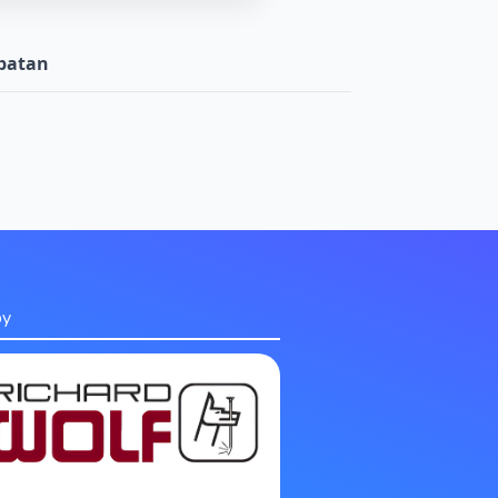
batan
by