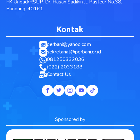
FK Unpad/RSUP. Dr. Hasan Sadikin Jl. Pasteur No.38,
Bandung, 40161
Kontak
perbani@yahoo.com
sekretariat@perbani.or.id
081250332036
(022) 2033188
Contact Us
Sponsored by