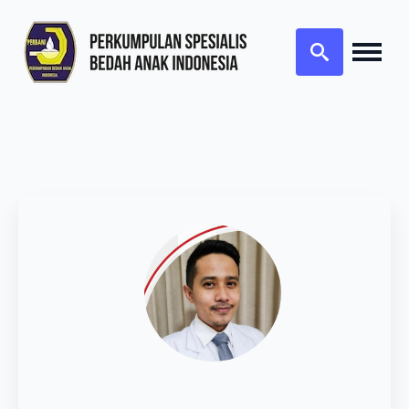
Search
for: