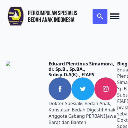
Search
for:
Eduard Plentinus Simamora,
Biog
dr. Sp.B., Sp.BA.,
Edua
Subsp.D.A(K)., FIAPS
Plen
Sima
Sp.B.
Subsp
FIAP
Dokter Spesialis Bedah Anak,
prak
Konsultan Bedah Digestif Anak
seba
Anggota Cabang PERBANI Jawa
Dokt
Barat dan Banten
Spesi