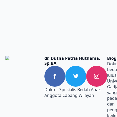
Search
for:
dr. Dutha Patria Huthama,
Biog
Sp.BA
Dokte
beda
lulu
Univ
Gadj
Dokter Spesialis Bedah Anak
yang
Anggota Cabang Wilayah
pada
dan
pen
keil