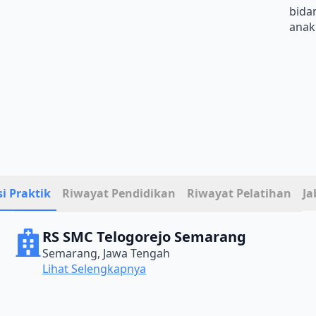
bida
anak
i Praktik
Riwayat Pendidikan
Riwayat Pelatihan
Ja
RS SMC Telogorejo Semarang
Semarang, Jawa Tengah
Lihat Selengkapnya