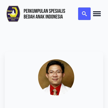
Search
for: