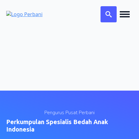
Search
for:
Pengurus Pusat Perbani
Perkumpulan Spesialis Bedah Anak
Indonesia