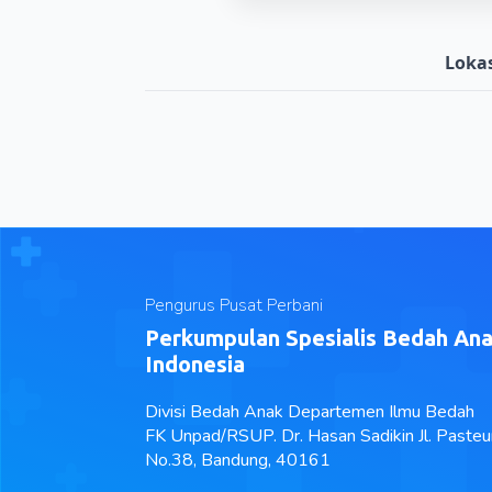
Lokas
Pengurus Pusat Perbani
Perkumpulan Spesialis Bedah An
Indonesia
Divisi Bedah Anak Departemen Ilmu Bedah
FK Unpad/RSUP. Dr. Hasan Sadikin Jl. Pasteu
No.38, Bandung, 40161