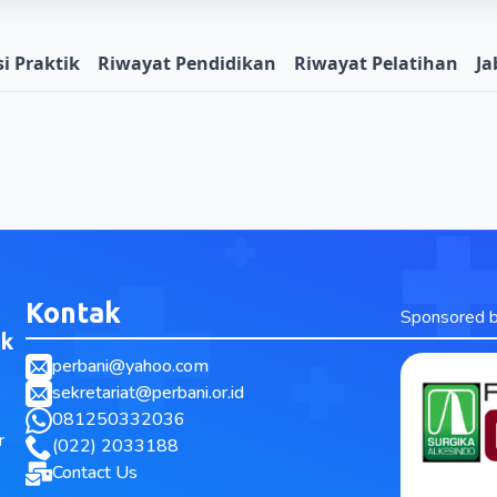
i Praktik
Riwayat Pendidikan
Riwayat Pelatihan
Ja
Kontak
Sponsored 
ak
perbani@yahoo.com
sekretariat@perbani.or.id
081250332036
r
(022) 2033188
Contact Us