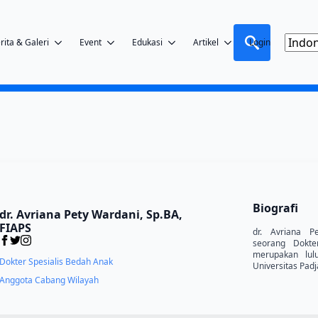
rita & Galeri
Event
Edukasi
Artikel
Login
Search
for:
Biografi
dr. Avriana Pety Wardani, Sp.BA,
FIAPS
dr. Avriana P
seorang Dokte
merupakan lul
Dokter Spesialis Bedah Anak
Universitas Pad
Anggota Cabang Wilayah