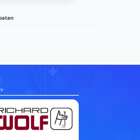
batan
by